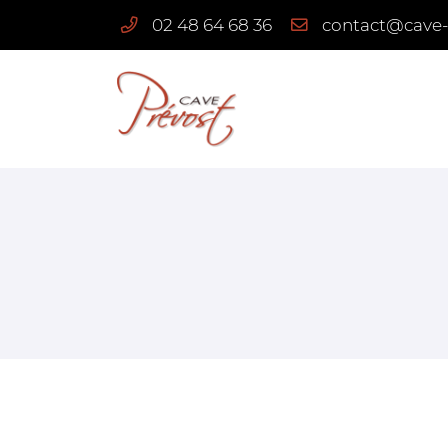
02 48 64 68 36
3 route de Quantilly
18110 Vignoux-sous-les-Aix
02 48 64 68 36
Adresse email de réception
