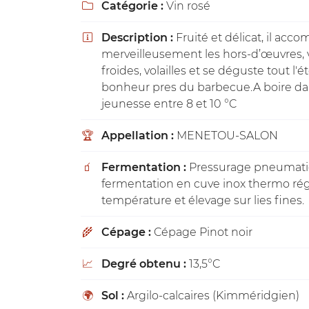
Catégorie :
Vin rosé

Recopier le code ci-contre

Description :
Fruité et délicat, il ac
Rafraîchir le captcha


merveilleusement les hors-d’œuvres, 
froides, volailles et se déguste tout l'é
En cochant cette case, vous consentez à recevoir nos propositions c
à l'adresse email indiqué ci-dessus. Vous pouvez vous désinscrire à 
bonheur pres du barbecue.A boire da
en utilisant
le formulaire de désinscription
.
jeunesse entre 8 et 10 °C
INSCRIPTION
Appellation :
MENETOU-SALON
🏆
Fermentation :
Pressurage pneumati
🧃
fermentation en cuve inox thermo ré
température et élevage sur lies fines.
Cépage :
Cépage Pinot noir
🌾
Degré obtenu :
13,5°C
📈
Sol :
Argilo-calcaires (Kimméridgien)
🌍