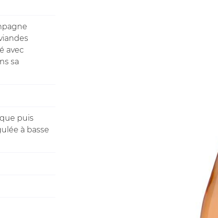
compagne
viandes
té avec
ommerciales
tout moment
ns sa
que puis
gulée à basse